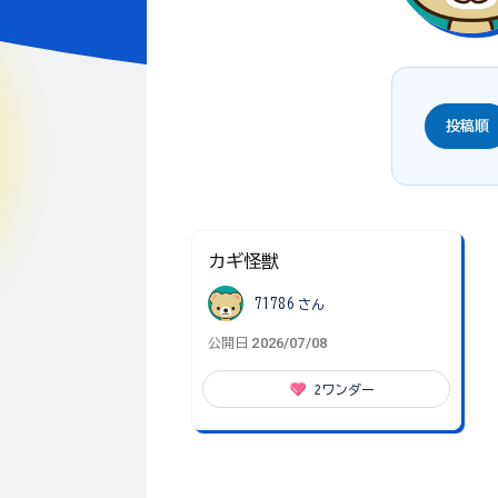
投稿順
カギ怪獣
71786
さん
2026/07/08
公開日
2
ワンダー