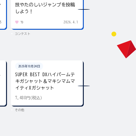
ャ
技やたのしいジャンプを投稿
giftee boxをプレ
しよう！
5
2026.4.1
79
436
コンテスト
コンテスト
2026年10月24日
2026年10月24日
ネ
SUPER BEST DXハイパームテ
SUPER BEST DX
キガシャット＆マキシマムマ
ア デュアル＆ギア
イティXガシャット
7,480円(税込)
5,500円(税込)
その他
その他