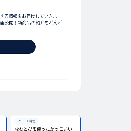
関する情報をお届けしていきま
動画公開！新商品の紹介もどんど
27.3.31 締切
26.8.31 締切
なわとびを使ったかっこいい
テーマは「夏」！入