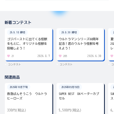
新着コンテスト
26.9.18 締切
26.9.30 締切
ゴジバーストに出てくる怪獣
ウルトラマンシリーズ60周年
夏
をもとに、オリジナル怪獣を
記念！君のウルトラ怪獣を考
2
投稿しよう！
えよう！
レ
2026.8.7
2026.6.30
21
285
コンテスト
コンテスト
コ
関連商品
2026年10月下旬
2026年09月19日
救急ばんそうこう ウルトラ
SUPER BEST DXベーターカプ
S
ヒーローズ
セル
ス
330円(税込)
5,500円(税込)
6