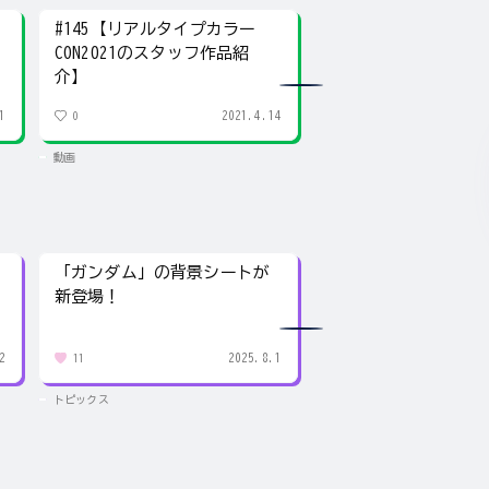
#145【リアルタイプカラー
#144【PGU ガンダム
CON2021のスタッフ作品紹
(Phase.04) ～WAIST
介】
vol.2～】
1
2021.4.14
0
0
動画
動画
「ガンダム」の背景シートが
「ガンダム」の背景
新登場！
新登場！
2
2025.8.1
11
11
トピックス
トピックス