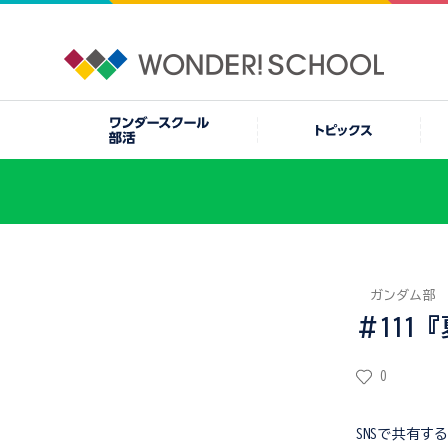
ガンダム部
＃111
0
SNSで共有す