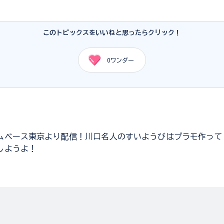
このトピックスをいいねと思ったらクリック！
0
ワンダー
ムベース東京より配信！川口名人のすいようびはプラモ作って
しようよ！