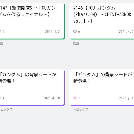
#147【新装開店SP～PGUガン
#146【PGU ガンダム
ダムを作るファイナル～】
(Phase.04) ～CHEST-ARMOR
vol.1～】
2021.6.2
2021.4.2
0
0
動画
動画
「ガンダム」の背景シートが
「ガンダム」の背景シートが
新登場！
新登場！
2026.4.10
2025.9.1
11
20
トピックス
トピックス