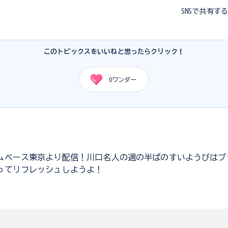
SNSで共有す
このトピックスをいいねと思ったらクリック！
0
ワンダー
ムベース東京より配信！川口名人の週の半ばのすいようびはプ
ってリフレッシュしようよ！