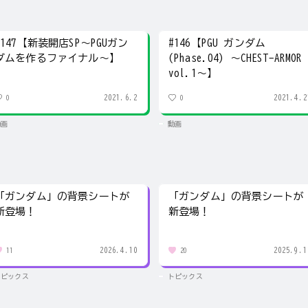
#147【新装開店SP～PGUガン
#146【PGU ガンダム
ダムを作るファイナル～】
(Phase.04) ～CHEST-ARMOR
vol.1～】
2021.6.2
2021.4.2
0
0
動画
動画
「ガンダム」の背景シートが
「ガンダム」の背景シートが
新登場！
新登場！
2026.4.10
2025.9.1
11
20
トピックス
トピックス