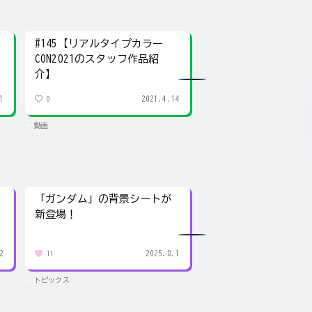
#145【リアルタイプカラー
#144【PGU ガンダム
CON2021のスタッフ作品紹
(Phase.04) ～WAIST
介】
vol.2～】
1
2021.4.14
0
0
動画
動画
「ガンダム」の背景シートが
「ガンダム」の背景
新登場！
新登場！
2
2025.8.1
11
11
トピックス
トピックス