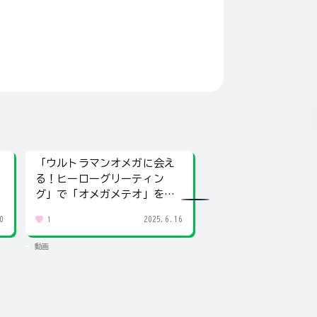
「ウルトラマンオメガに会え
「サウンドウルトラ
る！ヒーローグリーティン
ジードライザー」と
グ」で「オメガメテオ」を無
ド×アクション叫ぶ
料でゲットしたよ！
ラマンジード」登場
0
2025.6.16
1
1
動画
動画