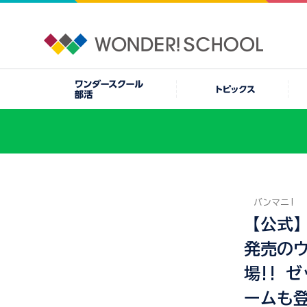
バンマニ!
【公式
発売の
場!! 
ームも登