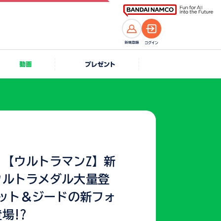
】【ウルトラマンZ】新
ウルトラメダル大量登
ゼット＆ジードの新フォ
場!?