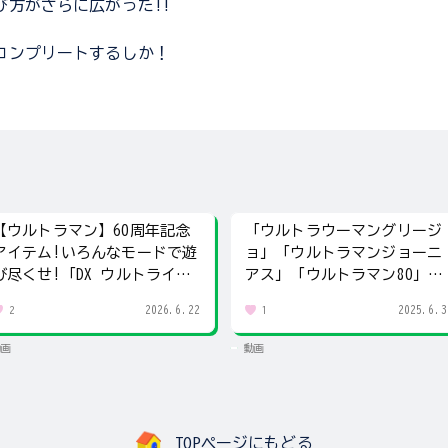
び方がさらに広がった!!
コンプリートするしか！
【ウルトラマン】60周年記念
「ウルトラウーマングリージ
アイテム!いろんなモードで遊
ョ」「ウルトラマンジョーニ
び尽くせ!「DX ウルトライズ
アス」「ウルトラマン80」が
アイ」登場!
超動αシリーズに登場
2026.6.22
2025.6.3
2
1
動画
動画
TOPページにもどる