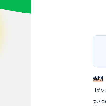
説明
【がち
ついに