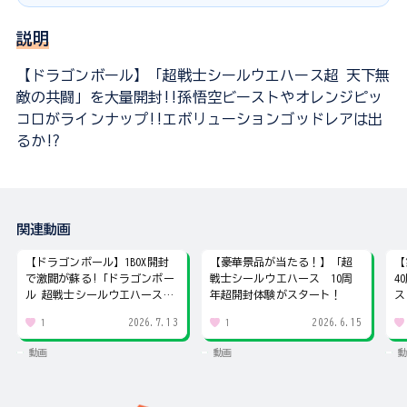
説明
【ドラゴンボール】「超戦士シールウエハース超 天下無
敵の共闘」を大量開封!!孫悟空ビーストやオレンジピッ
コロがラインナップ!!エボリューションゴッドレアは出
るか!?
関連動画
【ドラゴンボール】1BOX開封
【豪華景品が当たる！】「超
【
で激闘が蘇る!「ドラゴンボー
戦士シールウエハース 10周
4
ル 超戦士シールウエハース超
年超開封体験がスタート！
ス
激闘の記憶」
ー
2026.7.13
2026.6.15
1
1
動画
動画
動