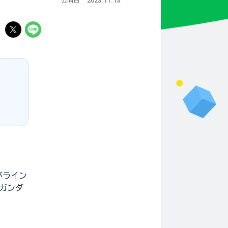
2023.11.13
公開日
る
がライン
,ガンダ