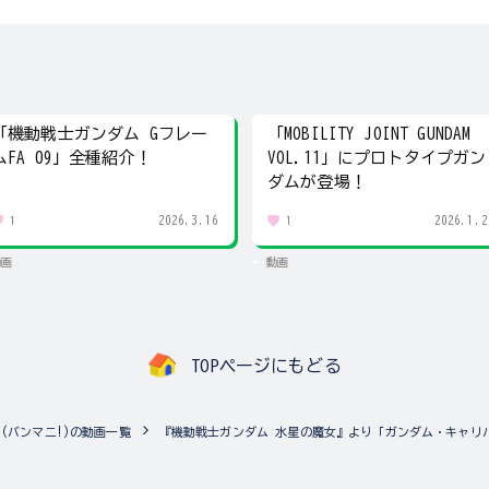
「機動戦士ガンダム Gフレー
「MOBILITY JOINT GUNDAM
ムFA 09」全種紹介！
VOL.11」にプロトタイプガン
ダムが登場！
2026.3.16
2026.1.2
1
1
動画
動画
TOPページにもどる
NIA!(バンマニ!)の動画一覧
『機動戦士ガンダム 水星の魔女』より「ガンダム・キャリバ