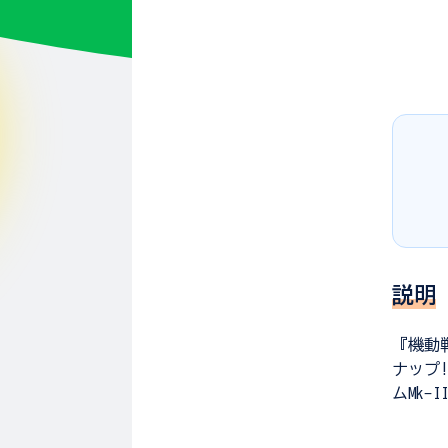
説明
『機動
ナップ!
ムMk-