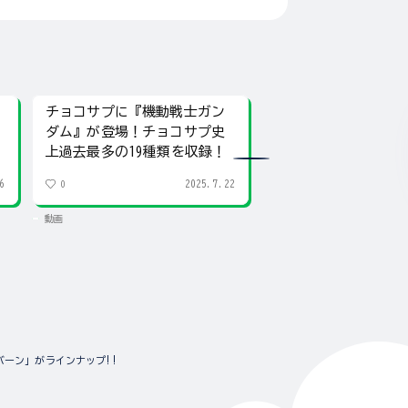
チョコサプに『機動戦士ガン
豊富なシリーズ構成
ダム』が登場！チョコサプ史
れた「FW GUNDAM CO
上過去最多の19種類を収録！
♯27」を詳しく紹介
6
2025.7.22
0
2
動画
動画
ーン」がラインナップ!!