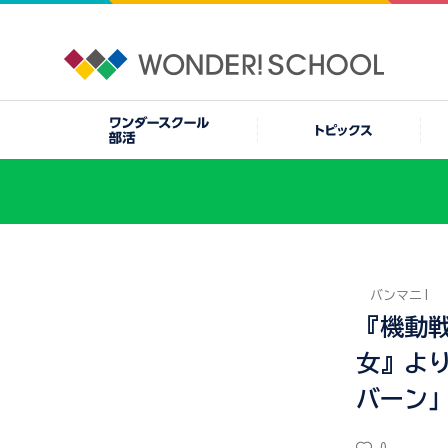
バンマニ!
『機動
女』よ
バーン」