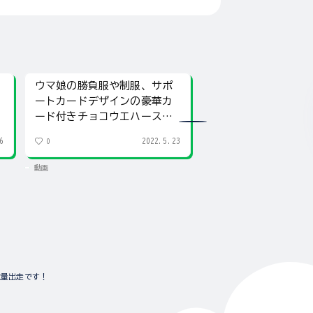
ウマ娘の勝負服や制服、サポ
ウマ娘アイテムが大量
ートカードデザインの豪華カ
サポートカードデザ
ード付きチョコウエハースの
スタオルや、クリア
第二弾が登場!!
ー、充電器など登場!
6
2022.5.23
0
0
動画
動画
大量出走です！