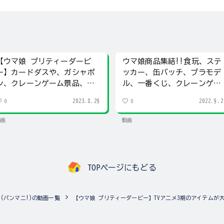
【ウマ娘 プリティーダービ
ウマ娘商品集結!!食玩、ステ
ー】カードダスや、ガシャポ
ッカー、缶バッチ、プラモデ
ン、クレーンゲーム景品、一
ル、一番くじ、クレーンゲー
番くじアイテムが集結!
ム景品など多数!!
2023.8.29
2022.9.2
0
0
動画
動画
TOPページにもどる
NIA!(バンマニ!)の動画一覧
【ウマ娘 プリティーダービー】TVアニメ3期のアイテムが