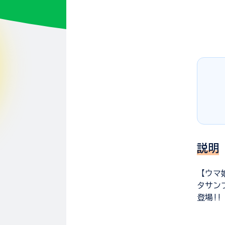
説明
【ウマ
タサン
登場!!