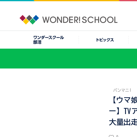
バンマニ!
【ウマ
ー】TV
大量出