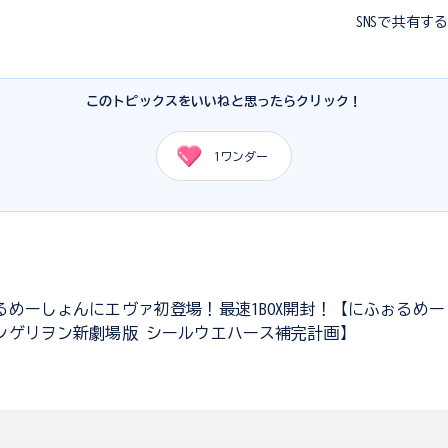
SNSで共有す
このトピックスをいいねと思ったらクリック！
1
ワンダー
るめーしょんにエヴァ初登場！最速1BOX開封！【にふぉるめー
ンゲリヲン新劇場版 シールウエハース補完計画】