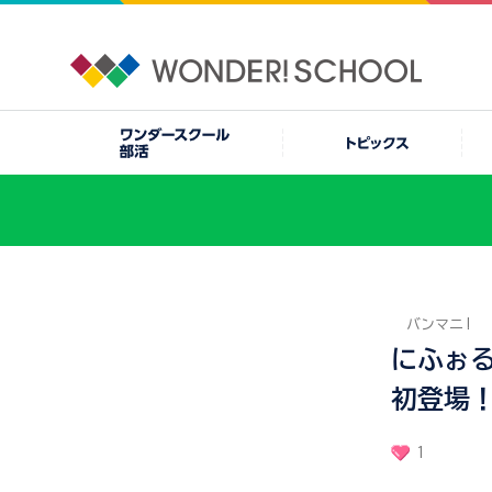
バンマニ!
にふぉ
初登場！
1