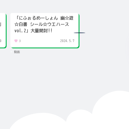
「にふぉるめーしょん 幽☆遊
【幽☆遊☆白書】霊
劇
☆白書 シール☆ウエハース
て開封!!「にふぉる
vol.2」大量開封!!
ん 幽☆遊☆白書 シ
エハース」紹介!!
0
2024.5.7
3
0
動画
動画