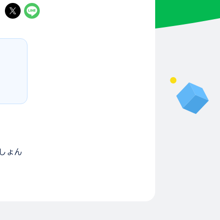
る
しょん