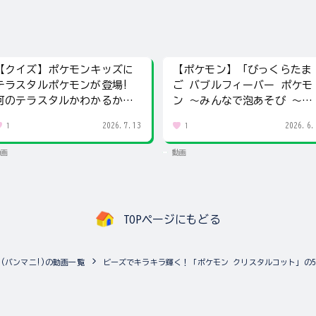
【クイズ】ポケモンキッズに
【ポケモン】「びっくらたま
テラスタルポケモンが登場!
ご バブルフィーバー ポケモ
何のテラスタルかわかるか
ン ～みんなで泡あそび ～」
な？？
開封
2026.7.13
2026.6.
1
1
動画
動画
TOPページにもどる
NIA!(バンマニ!)の動画一覧
ビーズでキラキラ輝く！「ポケモン クリスタルコット」の