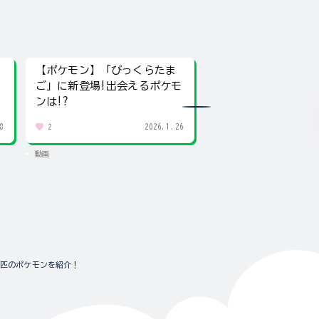
【ポケモン】「びっくらたま
カロス地方のポケモ
ご」に新登場!出会えるポケモ
ナーが参戦!!大人気
ンは!?
ーズ「ポケモンスケ
ルド」!
8
2026.1.26
2
1
動画
動画
5匹のポケモンを紹介！