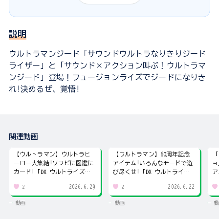
説明
ウルトラマンジード「サウンドウルトラなりきりジード
ライザー」と「サウンド×アクション叫ぶ！ウルトラマ
ンジード」登場！フュージョンライズでジードになりき
れ!決めるぜ、覚悟!
関連動画
【ウルトラマン】ウルトラヒ
【ウルトラマン】60周年記念
「
ーロー大集結!ソフビに図鑑に
アイテム!いろんなモードで遊
ョ
カード!「DX ウルトライズア
び尽くせ!「DX ウルトライズ
ア
イ」で遊び尽くす
アイ」登場!
超
2026.6.29
2026.6.22
2
2
動画
動画
動