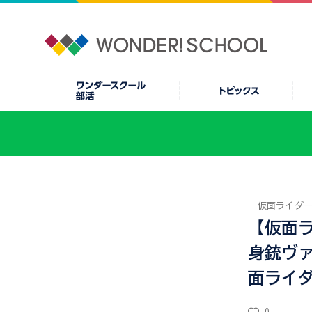
仮面ライダ
【仮面ラ
身銃ヴ
面ライ