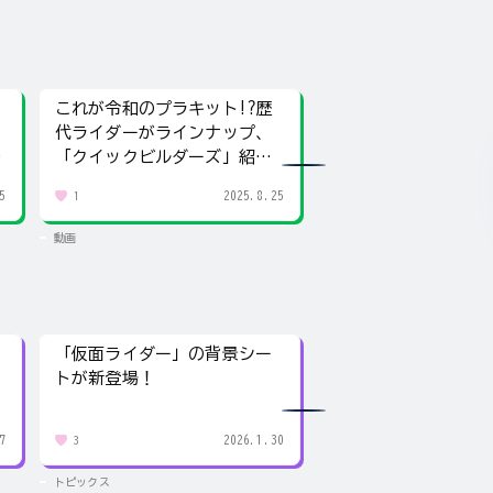
これが令和のプラキット!?歴
【ガンバレジェンズ
代ライダーがラインナップ、
ティックブースター
「クイックビルダーズ」紹
れるカードを公開！
介！
イダーも！
5
2025.8.25
1
2
動画
動画
「仮面ライダー」の背景シー
「仮面ライダー」の
トが新登場！
トが新登場！
7
2026.1.30
3
6
トピックス
トピックス