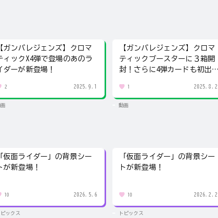
【ガンバレジェンズ】クロマ
【ガンバレジェンズ】クロマ
ティックX4弾で登場のあのラ
ティックブースターに３箱開
イダーが新登場！
封！さらに4弾カードも初出
し！
2025.9.1
2025.8.2
2
1
動画
動画
「仮面ライダー」の背景シー
「仮面ライダー」の背景シー
トが新登場！
トが新登場！
2026.5.6
2026.2.2
10
10
トピックス
トピックス