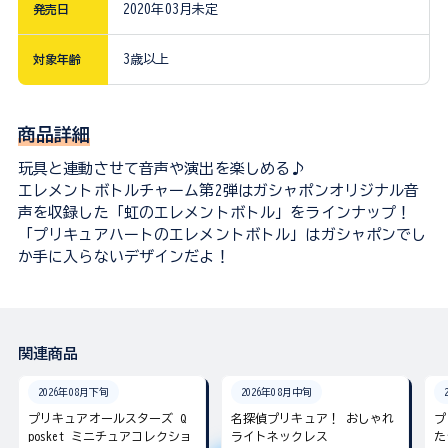
発売日
2020年03月未定
対象年齢
3歳以上
商品詳細
玩具と連動させて音声や演出を楽しめる♪
エレメントボトルチャーム第2弾はガシャポンオリジナル音
声を収録した「虹のエレメントボトル」をラインナップ！
「プリキュアハートのエレメントボトル」はガシャポンでし
か手に入らないデザインだよ！
関連商品
2026年08月下旬
2026年08月中旬
プリキュアオールスターズ Q
名探偵プリキュア！ おしゃれ
プ
posket ミニチュアコレクショ
ライトネックレス
た