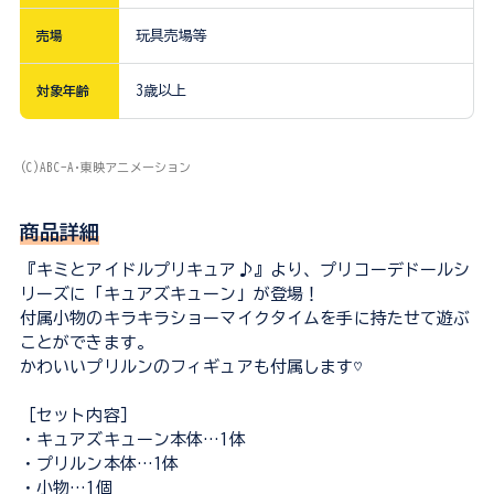
売場
玩具売場等
対象年齢
3歳以上
(C)ABC-A･東映アニメーション
商品詳細
『キミとアイドルプリキュア♪』より、プリコーデドールシ
リーズに「キュアズキューン」が登場！
付属小物のキラキラショーマイクタイムを手に持たせて遊ぶ
ことができます。
かわいいプリルンのフィギュアも付属します♡
［セット内容］
・キュアズキューン本体…1体
・プリルン本体…1体
・小物…1個