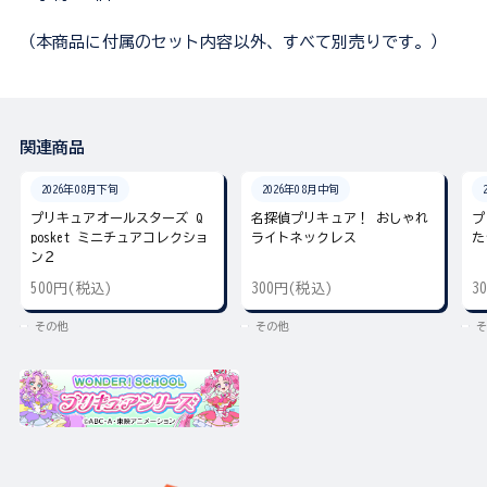
（本商品に付属のセット内容以外、すべて別売りです。）
関連商品
2026年08月下旬
2026年08月中旬
プリキュアオールスターズ Q
名探偵プリキュア！ おしゃれ
プ
posket ミニチュアコレクショ
ライトネックレス
た
ン２
500円(税込)
300円(税込)
3
その他
その他
そ