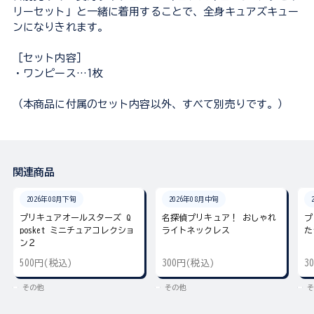
リーセット」と一緒に着用することで、全身キュアズキュー
ンになりきれます。
［セット内容］
・ワンピース…1枚
（本商品に付属のセット内容以外、すべて別売りです。）
関連商品
2026年08月下旬
2026年08月中旬
プリキュアオールスターズ Q
名探偵プリキュア！ おしゃれ
プ
posket ミニチュアコレクショ
ライトネックレス
た
ン２
500円(税込)
300円(税込)
3
その他
その他
そ