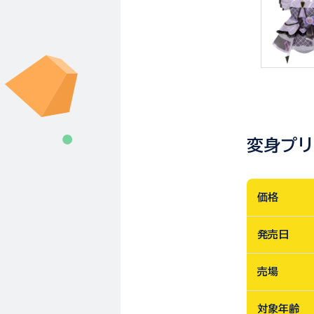
変身プリ
価格
発売日
売場
対象年齢