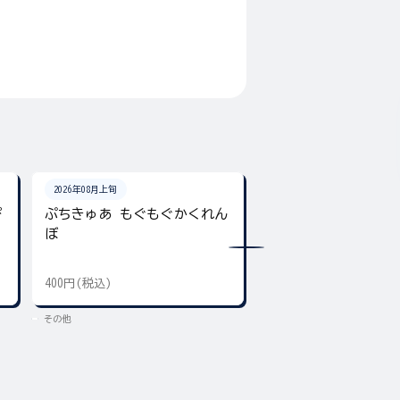
2026年08月上旬
2026年08月31日
ぴ
ぷちきゅあ もぐもぐかくれん
名探偵プリキュア！
ぼ
～と
400円(税込)
539円(税込)
その他
その他