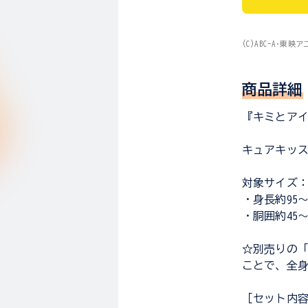
(C)ABC-A･東映
商品詳細
『キミとアイ
キュアキッ
対象サイズ
・身長約95～1
・胴囲約45～5
☆別売りの「
ことで、全
［セット内