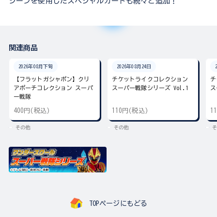
シーンを使用したスペシャルカードも続々と追加！
関連商品
2026年08月下旬
2026年08月24日
【フラットガシャポン】クリ
チケットライクコレクション
チ
アポーチコレクション スーパ
スーパー戦隊シリーズ Vol.1
ス
ー戦隊
400円(税込)
110円(税込)
1
その他
その他
そ
TOPページにもどる