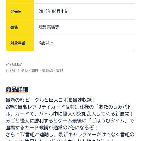
発売日
2018年04月中旬
売場
玩具売場等
対象年齢
3歳以上
(C)BANDAI
(c)2018 テレビ朝日・東映AG・東映
商品詳細
最新のVSビークルと巨大ロボを最速収録！
2弾の最高レアリティカードは特別仕様の「おたのしみバト
ル」カードで、バトル中に怪人が突如乱入してくる新展開！
みごと怪人に勝利するとゲーム最後の「ごほうびタイム」で
登場するカード候補が通常の2倍になるぞ！
さらにTV番組と連動し、最新キャラクターだけでなく番組の