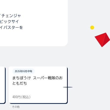
イチェンジャ
超ビックサイ
メイバスターを
2026年06月中旬
2026年06月22日
まちぼうけ スーパー戦隊のお
SMP [SHOKUGAN MOD
ともだち
PROJECT] 激走合体
400円(税込)
8,580円(税込)
その他
その他