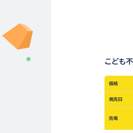
こども
価格
発売日
売場