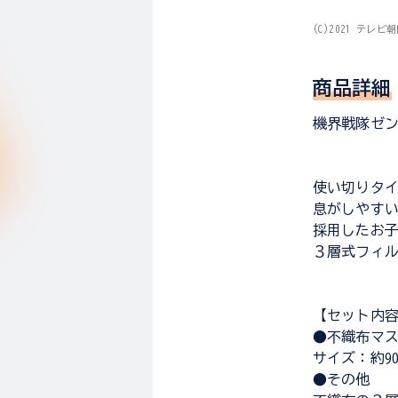
(C)2021 テレ
商品詳細
機界戦隊ゼ
使い切りタイ
息がしやす
採用したお子
３層式フィ
【セット内
●不織布マス
サイズ：約90×
●その他