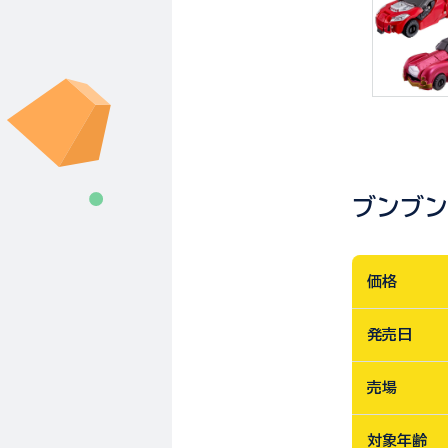
ブンブン
価格
発売日
売場
対象年齢