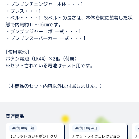
・ブンブンチェンジャー本体・・・1
・ブレス・・・1
・ベルト・・・1 ※ベルトの長さは、本体を腕に装着した状
態で内周約11～16cmです。
・ブンブンジャーロボ 一式・・・1
・ブンブンスーパーカー 一式・・・1
[使用電池]
ボタン電池（LR44）×2個（付属）
※セットされている電池はテスト用です。
（本商品のセット内容以外は付属しません。）
関連商品
2026年08月下旬
2026年08月24日
【フラットガシャポン】クリ
チケットライクコレクション
チ