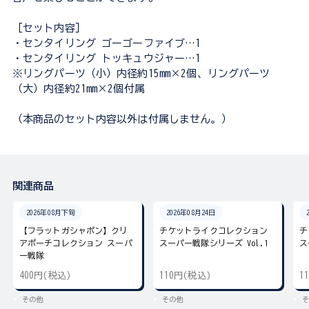
［セット内容］
・センタイリング ゴーゴーファイブ…1
・センタイリング トッキュウジャー…1
※リングパーツ（小）内径約15mm×2個、リングパーツ
（大）内径約21mm×2個付属
（本商品のセット内容以外は付属しません。）
関連商品
2026年08月下旬
2026年08月24日
【フラットガシャポン】クリ
チケットライクコレクション
チ
アポーチコレクション スーパ
スーパー戦隊シリーズ Vol.1
ス
ー戦隊
400円(税込)
110円(税込)
1
その他
その他
そ