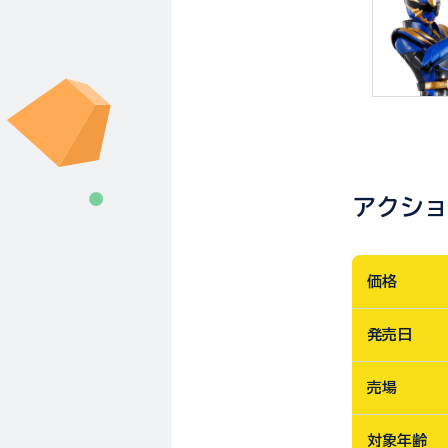
アクショ
価格
発売日
売場
対象年齢