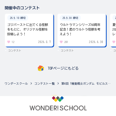
開催中のコンテスト
26.9.18 締切
26.9.30 締切
ゴジバーストに出てくる怪獣
ウルトラマンシリーズ60周年
夏
をもとに、オリジナル怪獣を
記念！君のウルトラ怪獣を考
2
投稿しよう！
えよう！
レ
2026.8.7
2026.6.30
12
281
コンテスト
コンテスト
コ
TOPページにもどる
ワンダースクール
コンテスト一覧
第4回「機動戦士ガンダム モビルスーツアンサンブル」カスタマイズ祭り