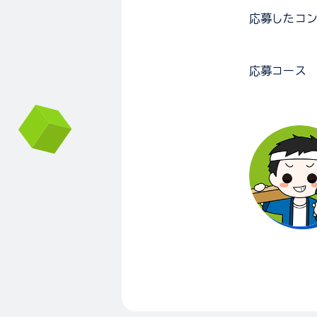
応募した
コ
応募コース