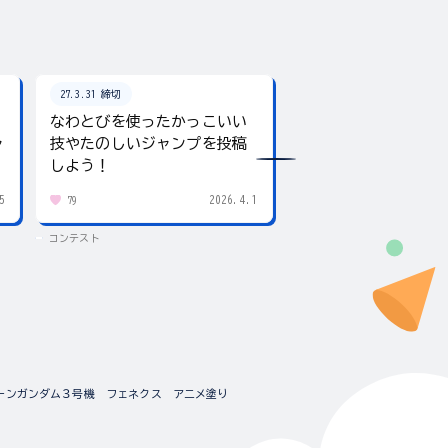
27.3.31 締切
26.8.31 締切
なわとびを使ったかっこいい
テーマは「夏」！入
ャ
技やたのしいジャンプを投稿
giftee boxをプレ
しよう！
5
2026.4.1
79
437
コンテスト
コンテスト
ーンガンダム３号機 フェネクス アニメ塗り