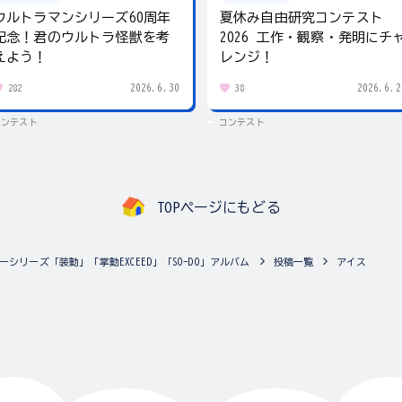
ウルトラマンシリーズ60周年
夏休み自由研究コンテスト
記念！君のウルトラ怪獣を考
2026 工作・観察・発明にチ
えよう！
レンジ！
2026.6.30
2026.6.2
282
38
コンテスト
コンテスト
TOPページにもどる
ーシリーズ「装動」「掌動EXCEED」「SO-DO」アルバム
投稿一覧
アイス