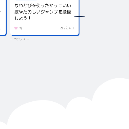
なわとびを使ったかっこいい
テーマは「夏」！入
ャ
技やたのしいジャンプを投稿
giftee boxをプレ
しよう！
5
2026.4.1
79
434
コンテスト
コンテスト