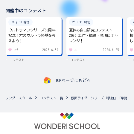
開催中のコンテスト
26.9.30 締切
26.8.31 締切
ウルトラマンシリーズ60周年
夏休み自由研究コンテスト
な
記念！君のウルトラ怪獣を考
2026 工作・観察・発明にチャ
技
えよう！
レンジ！
し
2026.6.30
2026.6.25
276
38
コンテスト
コンテスト
コ
TOPページにもどる
ワンダースクール
コンテスト一覧
仮面ライダーシリーズ「装動」「掌動EXCEED」「SO-DO」アルバム