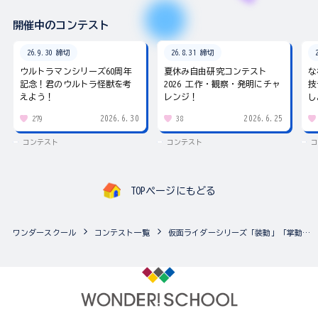
開催中のコンテスト
26.9.30 締切
26.8.31 締切
ウルトラマンシリーズ60周年
夏休み自由研究コンテスト
な
記念！君のウルトラ怪獣を考
2026 工作・観察・発明にチャ
技
えよう！
レンジ！
し
2026.6.30
2026.6.25
279
38
コンテスト
コンテスト
コ
TOPページにもどる
ワンダースクール
コンテスト一覧
仮面ライダーシリーズ「装動」「掌動EXCEED」「SO-DO」アルバム