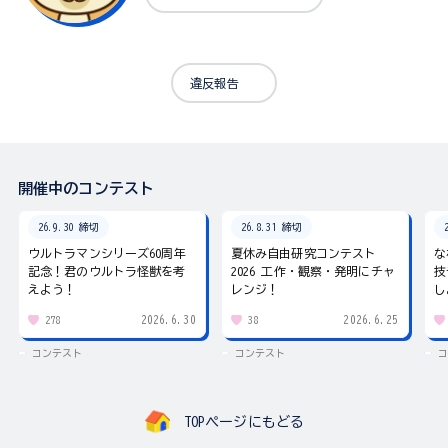
違反報告
開催中のコンテスト
26.9.30 締切
26.8.31 締切
ウルトラマンシリーズ60周年
夏休み自由研究コンテスト
な
記念！君のウルトラ怪獣を考
2026 工作・観察・発明にチャ
技
えよう！
レンジ！
し
2026.6.30
2026.6.25
278
38
コンテスト
コンテスト
コ
TOPページにもどる