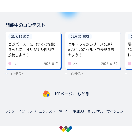
開催中のコンテスト
26.9.18 締切
26.9.30 締切
ゴジバーストに出てくる怪獣
ウルトラマンシリーズ60周年
夏
をもとに、オリジナル怪獣を
記念！君のウルトラ怪獣を考
2
投稿しよう！
えよう！
レ
2026.8.7
2026.6.30
19
285
コンテスト
コンテスト
コ
TOPページにもどる
ワンダースクール
コンテスト一覧
「MAZDA3」オリジナルデザインコンテスト