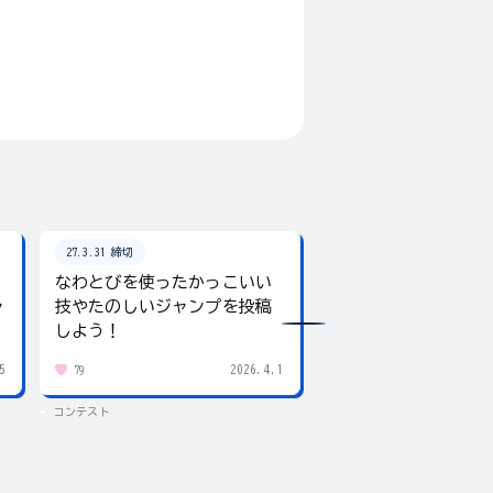
27.3.31 締切
26.8.31 締切
なわとびを使ったかっこいい
テーマは「夏」！入
ャ
技やたのしいジャンプを投稿
giftee boxをプレ
しよう！
5
2026.4.1
79
434
コンテスト
コンテスト