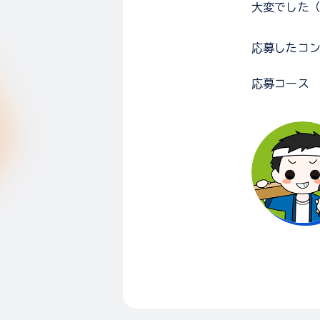
大変でした
応募した
コ
応募コース