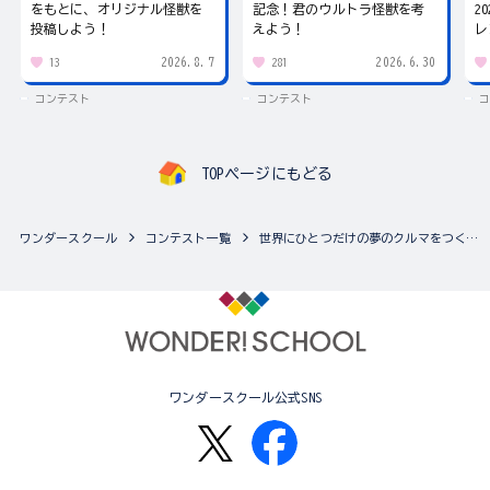
をもとに、オリジナル怪獣を
記念！君のウルトラ怪獣を考
2
投稿しよう！
えよう！
レ
2026.8.7
2026.6.30
13
281
コンテスト
コンテスト
コ
TOPページにもどる
ワンダースクール
コンテスト一覧
世界にひとつだけの夢のクルマをつくろう！！マツダ「デミオ」 ペーパークラフトオリジナルデザインコンテスト（複数の...
ワンダースクール公式SNS