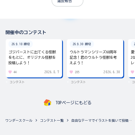
違反報告
開催中のコンテスト
26.9.18 締切
26.9.30 締切
ゴジバーストに出てくる怪獣
ウルトラマンシリーズ60周年
夏
をもとに、オリジナル怪獣を
記念！君のウルトラ怪獣を考
2
投稿しよう！
えよう！
レ
2026.8.7
2026.6.30
44
285
コンテスト
コンテスト
コ
TOPページにもどる
ワンダースクール
コンテスト一覧
自由なテーマでイラストを描いて投稿しよう♪ ワンダースクールみんなのスケッチブック