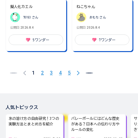
擬人化カエル
ねこちゃん
70193
さん
おもち
さん
公開日
2026.8.4
公開日
2026.8.4
5
ワンダー
7
ワンダー
1
2
3
4
5
人気トピックス
氷の溶け方の自由研究！3つの
バレーボールにはどんな歴史
サ
実験方法とまとめ方を紹介
がある？日本への伝わり方や
り
ルールの変化
き