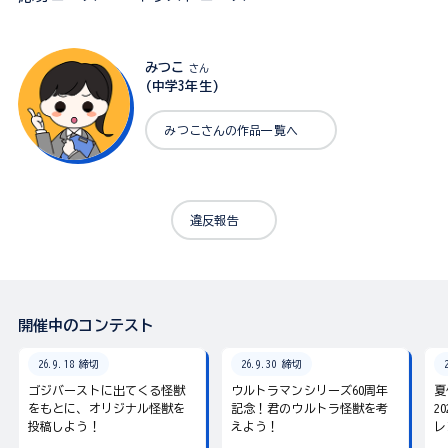
みつこ
さん
(中学3年生)
みつこさんの作品一覧へ
違反報告
開催中のコンテスト
26.9.18 締切
26.9.30 締切
ゴジバーストに出てくる怪獣
ウルトラマンシリーズ60周年
夏
をもとに、オリジナル怪獣を
記念！君のウルトラ怪獣を考
2
投稿しよう！
えよう！
レ