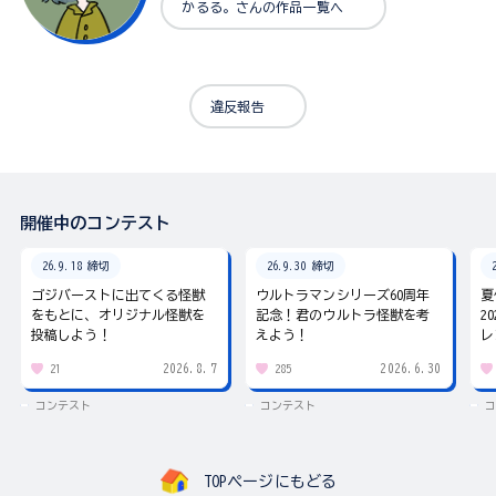
かるる。さんの作品一覧へ
違反報告
開催中のコンテスト
26.9.18 締切
26.9.30 締切
ゴジバーストに出てくる怪獣
ウルトラマンシリーズ60周年
夏
をもとに、オリジナル怪獣を
記念！君のウルトラ怪獣を考
2
投稿しよう！
えよう！
レ
2026.8.7
2026.6.30
21
285
コンテスト
コンテスト
コ
TOPページにもどる