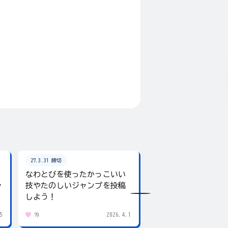
27.3.31 締切
26.8.31 締切
なわとびを使ったかっこいい
テーマは「夏」！入
ャ
技やたのしいジャンプを投稿
giftee boxをプレ
しよう！
5
2026.4.1
79
438