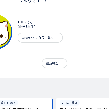
：ぬりえコース
31089
さん
(小学5年生)
31089さんの作品一覧へ
違反報告
26.8.31 締切
27.3.31 締切