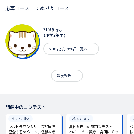
応募コース
：ぬりえコース
31089
さん
(小学5年生)
31089さんの作品一覧へ
違反報告
開催中のコンテスト
26.9.30 締切
26.8.31 締切
ウルトラマンシリーズ60周年
夏休み自由研究コンテスト
な
記念！君のウルトラ怪獣を考
2026 工作・観察・発明にチャ
技