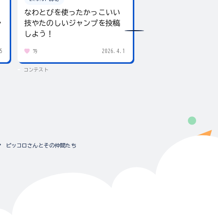
なわとびを使ったかっこいい
テーマは「夏」！入
ャ
技やたのしいジャンプを投稿
giftee boxをプレ
しよう！
5
2026.4.1
79
432
コンテスト
コンテスト
ピッコロさんとその仲間たち