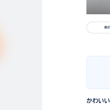
前
かわい