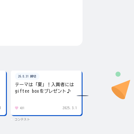
26.8.31 締切
26.8.31 締切
テーマは「夏」！入賞者には
夏の写真を投稿しよ
giftee boxをプレゼント♪
賞にはgiftee box！
1
2025.3.1
431
83
コンテスト
コンテスト