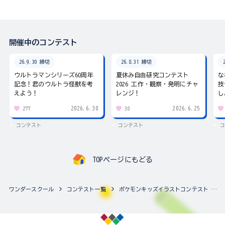
開催中のコンテスト
26.9.30 締切
26.8.31 締切
ウルトラマンシリーズ60周年
夏休み自由研究コンテスト
な
記念！君のウルトラ怪獣を考
2026 工作・観察・発明にチャ
技
えよう！
レンジ！
し
2026.6.30
2026.6.25
277
38
コンテスト
コンテスト
コ
TOPページにもどる
ワンダースクール
コンテスト一覧
ポケモンキッズイラストコンテスト テーマは「キミとポケモンの出会い」！