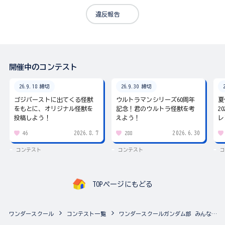
違反報告
開催中のコンテスト
26.9.18 締切
26.9.30 締切
ゴジバーストに出てくる怪獣
ウルトラマンシリーズ60周年
夏
をもとに、オリジナル怪獣を
記念！君のウルトラ怪獣を考
2
投稿しよう！
えよう！
レ
2026.8.7
2026.6.30
46
288
コンテスト
コンテスト
コ
TOPページにもどる
ワンダースクール
コンテスト一覧
ワンダースクールガンダム部 みんなのアルバム