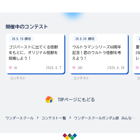
開催中のコンテスト
26.9.18 締切
26.9.30 締切
ゴジバーストに出てくる怪獣
ウルトラマンシリーズ60周年
夏
をもとに、オリジナル怪獣を
記念！君のウルトラ怪獣を考
2
投稿しよう！
えよう！
レ
2026.8.7
2026.6.30
43
285
コンテスト
コンテスト
コ
TOPページにもどる
ワンダースクール
コンテスト一覧
ワンダースクールガンダム部 みんなのアルバム