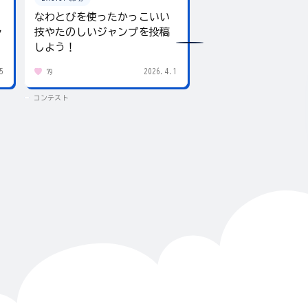
なわとびを使ったかっこいい
テーマは「夏」！入
ャ
技やたのしいジャンプを投稿
giftee boxをプレ
しよう！
5
2026.4.1
79
432
コンテスト
コンテスト