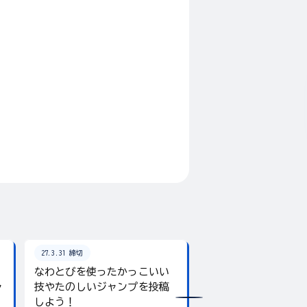
27.3.31 締切
26.8.31 締切
なわとびを使ったかっこいい
テーマは「夏」！入
ャ
技やたのしいジャンプを投稿
giftee boxをプレ
しよう！