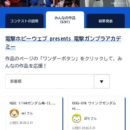
みんなの作品
コンテストの説明
結果発表
（6201）
電撃ホビーウェブ presents 電撃ガンプラアカデ
ミー
作品のページの「ワンダーボタン」をクリックして、み
んなの作品を応援！
HGUC 1/144ガンダムMk-II...
XXXG-01W ウイングガンダム
ve...
mal
さん
ぽち
さん
公開日
2026.3.31
公開日
2026.3.31