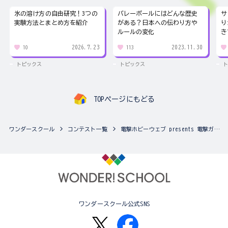
氷の溶け方の自由研究！3つの
バレーボールにはどんな歴史
サ
実験方法とまとめ方を紹介
がある？日本への伝わり方や
り
ルールの変化
き
2026.7.23
2023.11.30
10
113
トピックス
トピックス
ト
TOPページにもどる
ワンダースクール
コンテスト一覧
電撃ホビーウェブ presents 電撃ガンプラアカデミー
ワンダースクール公式SNS