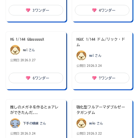
3
ワンダー
4
ワンダー
HG 1/144 GQuuuuuuX
HGUC 1/144 ドム/リック・ド
ム
mal
さん
mal
さん
公開日
2026.3.27
公開日
2026.3.24
6
ワンダー
7
ワンダー
推しのメガネを作るとぉアレ
強化型フルアーマダブルゼー
ができたんだ...
タガンダム
下手の横綱
さん
moko
さん
公開日
2026.3.24
公開日
2026.3.22