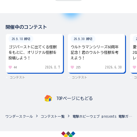
開催中のコンテスト
26.9.18 締切
26.9.30 締切
ゴジバーストに出てくる怪獣
ウルトラマンシリーズ60周年
夏
をもとに、オリジナル怪獣を
記念！君のウルトラ怪獣を考
2
投稿しよう！
えよう！
レ
2026.8.7
2026.6.30
44
285
コンテスト
コンテスト
コ
TOPページにもどる
ワンダースクール
コンテスト一覧
電撃ホビーウェブ presents 電撃ガンプラアカデミー